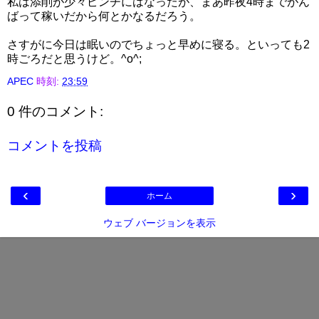
私は添削が少々ピンチにはなったが、まあ昨夜4時までがん
ばって稼いだから何とかなるだろう。
さすがに今日は眠いのでちょっと早めに寝る。といっても2
時ごろだと思うけど。^o^;
APEC
時刻:
23:59
0 件のコメント:
コメントを投稿
‹
›
ホーム
ウェブ バージョンを表示