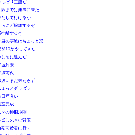
やっぱり三船だ
大阪までは無事に来た
果たして行けるか
さらに断捨離するぞ
断捨離するぞ
今度の寒波はちょっと楽
突然10がやってきた
少し前に進んだ
寒波到来
寒波前夜
寒波いまだ来たらず
ちょっとダラダラ
毎日煙臭い
雪室完成
久々の徘徊添削
本当に久々の背広
前期高齢者は行く