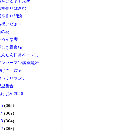
雪室ひとまず完成
雪室作りは進む
雪室作り開始
お祝いだぁ～
椿の花
いろんな実
逞しき野良猫
だんだん日常ペースに
マンツーマン講座開始
静けさ、戻る
ゆっくりランチ
親戚集合
あけおめ2026
25
(365)
24
(367)
23
(364)
22
(365)