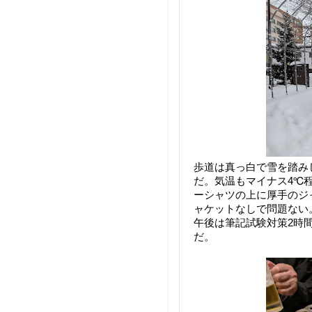
歩道は真っ白で雪を踏み
だ。気温もマイナス4℃
ーシャツの上に厚手のジ
ャケットなしで問題ない
午後は筆記試験対策2時
だ。