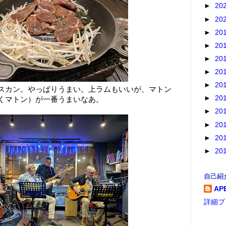
►
20
►
20
►
20
►
20
►
20
►
20
►
20
スカン。やっぱりうまい。上ラムもいいが、マトン
►
20
くマトン）が一番うまいなあ。
►
20
►
20
►
20
►
20
自己紹
AP
詳細プ