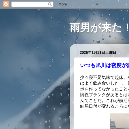
雨男が来た
2026年1月31日土曜日
いつも旭川は密度が
少々寝不足気味で起床。
はよく飲み食いしたし、
ポを作ってなかったこと
講義ブランクがあるとは
んてことだ。これが前期
結局日付が変わるころに