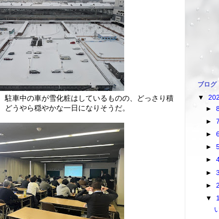
ブログ
▼
20
、駐車中の車が雪化粧はしているものの、どっさり積
、どうやら穏やかな一日になりそうだ。
►
►
►
►
►
►
►
▼